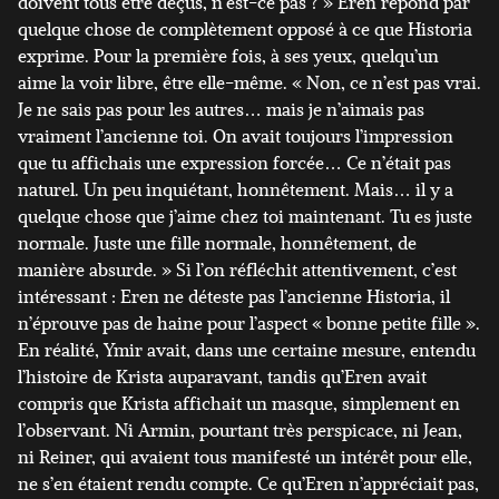
doivent tous être déçus, n’est-ce pas ? » Eren répond par
quelque chose de complètement opposé à ce que Historia
exprime. Pour la première fois, à ses yeux, quelqu’un
aime la voir libre, être elle-même. « Non, ce n’est pas vrai.
Je ne sais pas pour les autres… mais je n’aimais pas
vraiment l’ancienne toi. On avait toujours l’impression
que tu affichais une expression forcée… Ce n’était pas
naturel. Un peu inquiétant, honnêtement. Mais… il y a
quelque chose que j’aime chez toi maintenant. Tu es juste
normale. Juste une fille normale, honnêtement, de
manière absurde. » Si l’on réfléchit attentivement, c’est
intéressant : Eren ne déteste pas l’ancienne Historia, il
n’éprouve pas de haine pour l’aspect « bonne petite fille ».
En réalité, Ymir avait, dans une certaine mesure, entendu
l’histoire de Krista auparavant, tandis qu’Eren avait
compris que Krista affichait un masque, simplement en
l’observant. Ni Armin, pourtant très perspicace, ni Jean,
ni Reiner, qui avaient tous manifesté un intérêt pour elle,
ne s’en étaient rendu compte. Ce qu’Eren n’appréciait pas,